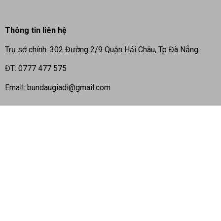
Thông tin liên hệ
Trụ sở chính: 302 Đường 2/9 Quận Hải Châu, Tp Đà Nẵng
ĐT: 0777 477 575
Email: bundaugiadi@gmail.com